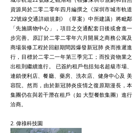
資源局於二零二零年四月編撰之《深圳市城市軌道
22號線交通詳細規劃》（草案）中所建議）將毗鄰
「先施購物中心」，項目之交通配套日後或會進一
步完善。原訂於二零二零年六月開展之商務公寓及
商場裝修工程於回顧期間因爆發新冠肺 炎而推遲進
行，目標於二零二一年第三季完工；而投資物業之
出租則繼續進行。 已簽約租戶包括知名超級市場、
連鎖便利店、餐廳、藥房、洗衣店、健身中心及 美
容院。然而，由於新冠肺炎疫情之復原期漫長，本
集團仍在與若干潛在租戶（如 大型餐飲集團）進行
洽商。
2. 偉祿科技園