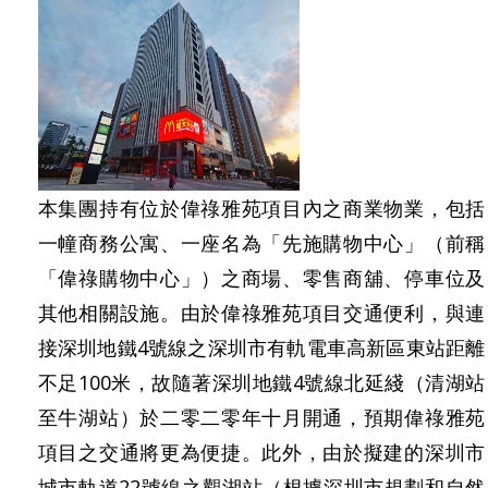
本集團持有位於偉祿雅苑項目內之商業物業，包括
一幢商務公寓、一座名為「先施購物中心」（前稱
「偉祿購物中心」）之商場、零售商舖、停車位及
其他相關設施。由於偉祿雅苑項目交通便利，與連
接深圳地鐵4號線之深圳市有軌電車高新區東站距離
不足100米，故隨著深圳地鐵4號線北延綫（清湖站
至牛湖站）於二零二零年十月開通，預期偉祿雅苑
項目之交通將更為便捷。此外，由於擬建的深圳市
城市軌道22號線之觀湖站（根據深圳市規劃和自然