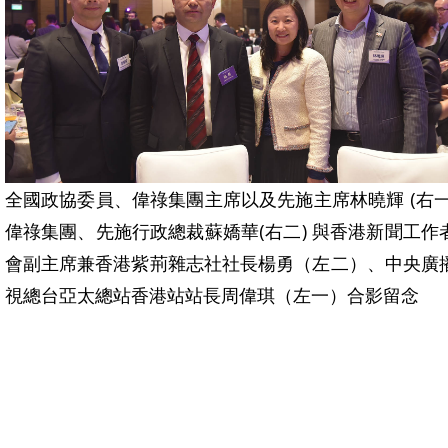
全國政協委員、偉祿集團主席以及先施主席林曉輝 (右一
偉祿集團、先施行政總裁蘇嬌華(右二) 與香港新聞工作
會副主席兼香港紫荊雜志社社長楊勇（左二）、中央廣
視總台亞太總站香港站站長周偉琪（左一）合影留念